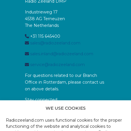
Radio Zeeland DMP
Industrieweg 17
4538 AG Terneuzen
The Netherlands
+31 115 645400
sales@radiozeeland.com
sales.inland@radiozeeland.com
service@radiozeeland.com
For questions related to our Branch
Office in Rotterdam, please contact us
on above details.
Stay connected
WE USE COOKIES
Radiozeeland.com uses functional cookies for the proper
functioning of the website and analytical cookies to